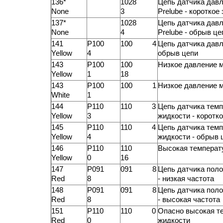
136*
1028
Цепь датчика дав
None
3
Prelube - короткое
137*
1028
Цепь датчика дав
None
4
Prelube - обрыв це
141
P100
100 4
Цепь датчика давл
Yellow
4
обрыв цепи
143
P100
100
Низкое давление м
Yellow
1
18
143
P100
100 1
Низкое давление м
White
1
144
P110
110 3
Цепь датчика тем
Yellow
3
жидкости - коротк
145
P110
110 4
Цепь датчика тем
Yellow
4
жидкости - обрыв 
146
P110
110
Высокая температ
Yellow
0
16
147
P091
091 8
Цепь датчика пол
Red
8
- низкая частота
148
P091
091 8
Цепь датчика пол
Red
8
- высокая частота
151
P110
110 0
Опасно высокая т
Red
0
жидкости