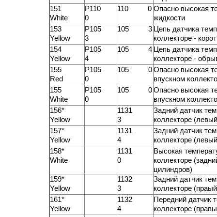
151
P110
110 0
Опасно высокая т
White
0
жидкости
153
P105
105 3
Цепь датчика тем
Yellow
3
коллекторе - коро
154
P105
105 4
Цепь датчика тем
Yellow
4
коллекторе - обры
155
P105
105 0
Опасно высокая т
Red
0
впускном коллект
155
P105
105 0
Опасно высокая т
White
0
впускном коллект
156*
1131
Задний датчик тем
Yellow
3
коллекторе (левый
157*
1131
Задний датчик тем
Yellow
4
коллекторе (левый
158*
1131
Высокая температ
White
0
коллекторе (задни
цилиндров)
159*
1132
Задний датчик тем
Yellow
3
коллекторе (праый
161*
1132
Передний датчик 
Yellow
4
коллекторе (правы