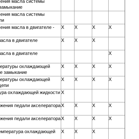
ления масла системы
 замыкание
ления масла системы
пи
ения масла в двигателе -
X
X
X
X
асла в двигателе
X
X
X
асла в двигателе
X
пературы охлаждающей
X
X
X
X
ое замыкание
пературы охлаждающей
X
X
X
X
цепи
ура охлаждающей жидкости
X
ожения педали акселератора
X
X
X
X
ожения педали акселератора
X
X
X
X
емпература охлаждающей
X
X
X