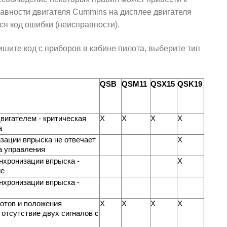
равности двигателя Cummins на дисплее двигателя
я код ошибки (неисправности).
ишите код с приборов в кабине пилота, выберите тип
QSB
QSM11
QSX15
QSK19
вигателем - критическая
X
X
X
X
а
зации впрыска не отвечает
X
а управления
нхронизации впрыска -
X
ие
нхронизации впрыска -
отов и положения
X
X
X
X
 отсутствие двух сигналов с