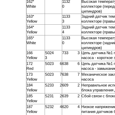
162*
1132
Высокая температ
White
0
коллекторе (перед
цилиндров)
163*
1133
Задний датчик тем
Yellow
3
коллекторе (правы
164*
1133
Задний датчик тем
Yellow
4
коллекторе (правы
165*
1133
Высокая температ
White
0
коллекторе (задни
цилиндров)
166
S024
733 3
Цепь датчика №1 
Yellow
3
насоса - короткое
172
S023 6
638 6
Цепь датчика №1 
Red
насоса - замыкани
173
S023 7
638 7
Механическое закл
Yellow
насоса
184
S233 2
609 2
Неправильное исп
Yellow
блока управления
185
S231 2
639 2
Сбой связи с блок
Yellow
187
S232 4
620 4
Низкое напряжени
Yellow
питания датчиков 