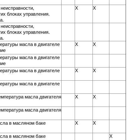
неисправности,
X
X
их блоках управления.
а.
неисправности,
их блоках управления.
а.
ературы масла в двигателе
X
X
ние
ературы масла в двигателе
ние
ературы масла в двигателе
X
X
ературы масла в двигателе
емпература масла двигателя
X
X
емпература масла двигателя
сла в масляном баке
X
X
сла в масляном баке
X