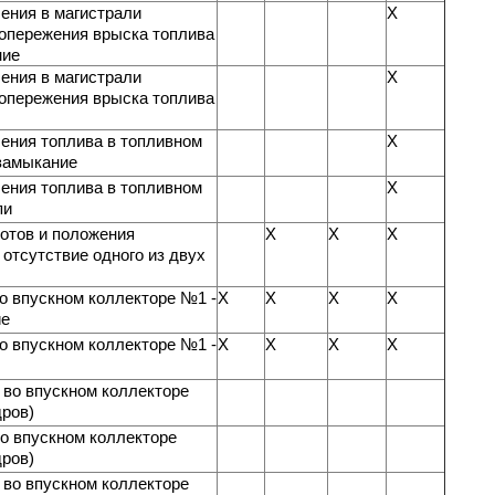
ения в магистрали
X
 опережения врыска топлива
ние
ения в магистрали
X
 опережения врыска топлива
ения топлива в топливном
X
 замыкание
ения топлива в топливном
X
пи
отов и положения
X
X
X
 отсутствие одного из двух
о впускном коллекторе №1 -
X
X
X
X
ие
о впускном коллекторе №1 -
X
X
X
X
 во впускном коллекторе
дров)
о впускном коллекторе
дров)
 во впускном коллекторе