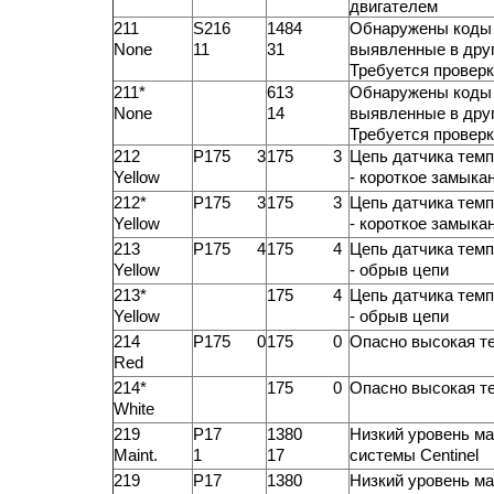
двигателем
211
S216
1484
Обнаружены коды 
None
11
31
выявленные в друг
Требуется проверк
211*
613
Обнаружены коды 
None
14
выявленные в друг
Требуется проверк
212
P175 3
175 3
Цепь датчика темп
Yellow
- короткое замыка
212*
P175 3
175 3
Цепь датчика темп
Yellow
- короткое замыка
213
P175 4
175 4
Цепь датчика темп
Yellow
- обрыв цепи
213*
175 4
Цепь датчика темп
Yellow
- обрыв цепи
214
P175 0
175 0
Опасно высокая т
Red
214*
175 0
Опасно высокая т
White
219
P17
1380
Низкий уровень ма
Maint.
1
17
системы Centinel
219
P17
1380
Низкий уровень ма