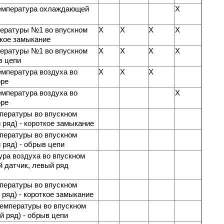
емпература охлаждающей
X
пературы №1 во впускном
X
X
X
X
ткое замыкание
пературы №1 во впускном
X
X
X
X
в цепи
емпература воздуха во
X
X
X
оре
емпература воздуха во
X
оре
пературы во впускном
 ряд) - короткое замыкание
пературы во впускном
 ряд) - обрыв цепи
ура воздуха во впускном
й датчик, левый ряд
пературы во впускном
 ряд) - короткое замыкание
температуры во впускном
й ряд) - обрыв цепи