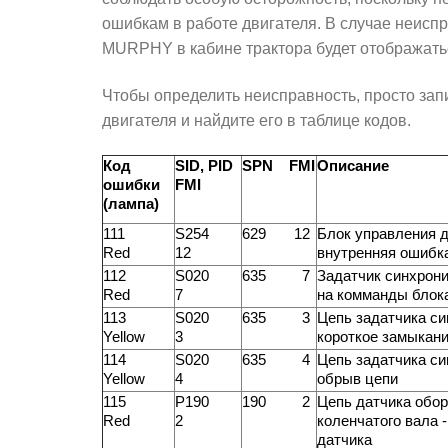
ошибкам в работе двигателя. В случае неисп
MURPHY в кабине трактора будет отображатьс
Чтобы определить неисправность, просто зап
двигателя и найдите его в таблице кодов.
Код
SID, PID
SPN FMI
Описание
ошибки
FMI
(лампа)
111
S254
629 12
Блок управления д
Red
12
внутренняя ошибк
112
S020
635 7
Задатчик синхрони
Red
7
на комманды блок
113
S020
635 3
Цепь задатчика си
Yellow
3
короткое замыкан
114
S020
635 4
Цепь задатчика си
Yellow
4
обрыв цепи
115
P190
190 2
Цепь датчика обор
Red
2
коленчатого вала -
датчика