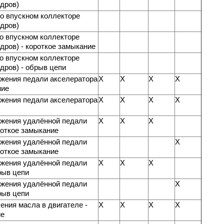
дров)
о впускном коллекторе
дров)
о впускном коллекторе
дров) - короткое замыкание
о впускном коллекторе
дров) - обрыв цепи
ожения педали акселератора
X
X
X
X
ние
ожения педали акселератора
X
X
X
X
ожения удалённой педали
X
X
X
роткое замыкание
ожения удалённой педали
X
роткое замыкание
ожения удалённой педали
X
X
X
рыв цепи
ожения удалённой педали
X
рыв цепи
ения масла в двигателе -
X
X
X
X
ие