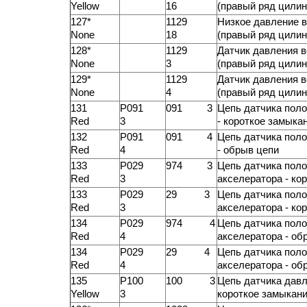
Yellow
16
(правый ряд цилин
127*
1129
Низкое давление в
None
18
(правый ряд цилин
128*
1129
Датчик давления в
None
3
(правый ряд цилин
129*
1129
Датчик давления в
None
4
(правый ряд цилин
131
P091
091 3
Цепь датчика пол
Red
3
- короткое замыка
132
P091
091 4
Цепь датчика пол
Red
4
- обрыв цепи
133
P029
974 3
Цепь датчика пол
Red
3
акселератора - ко
133
P029
29 3
Цепь датчика пол
Red
3
акселератора - ко
134
P029
974 4
Цепь датчика пол
Red
4
акселератора - об
134
P029
29 4
Цепь датчика пол
Red
4
акселератора - об
135
P100
100 3
Цепь датчика давл
Yellow
3
короткое замыкан