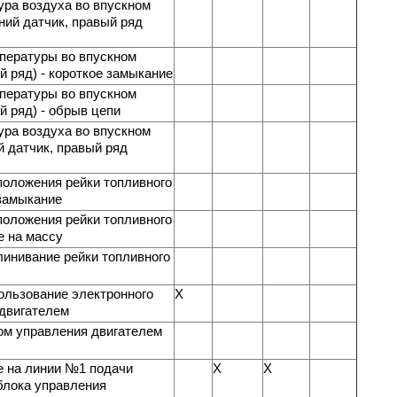
ура воздуха во впускном
ний датчик, правый ряд
пературы во впускном
й ряд) - короткое замыкание
пературы во впускном
й ряд) - обрыв цепи
ура воздуха во впускном
й датчик, правый ряд
положения рейки топливного
 замыкание
положения рейки топливного
е на массу
инивание рейки топливного
ользование электронного
X
 двигателем
ом управления двигателем
е на линии №1 подачи
X
X
блока управления