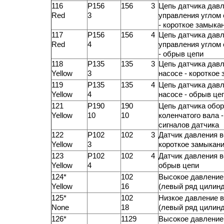
116
P156
156 3
Цепь датчика давл
Red
3
управления углом
- короткое замыка
117
P156
156 4
Цепь датчика давл
Red
4
управления углом
- обрыв цепи
118
P135
135 3
Цепь датчика давл
Yellow
3
насосе - короткое
119
P135
135 4
Цепь датчика давл
Yellow
4
насосе - обрыв це
121
P190
190
Цепь датчика обор
Yellow
10
10
коленчатого вала -
сигналов датчика
122
P102
102 3
Датчик давления в
Yellow
3
короткое замыкан
123
P102
102 4
Датчик давления в
Yellow
4
обрыв цепи
124*
102
Высокое давление
Yellow
16
(левый ряд цилин
125*
102
Низкое давление в
None
18
(левый ряд цилин
126*
1129
Высокое давление