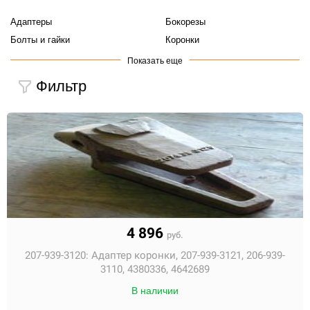
Адаптеры
Бокорезы
Болты и гайки
Коронки
Края режущие
Пальцы коронок
Показать
еще
Резиновые замки
Фильтр
4 896
руб.
207-939-3120:
Адаптер коронки, 207-939-3121, 206-939-
3110, 4380336, 4642689
В наличии