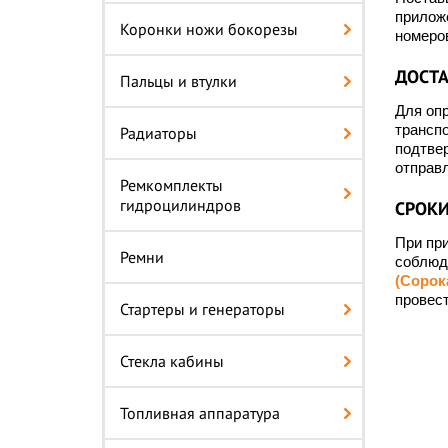
прилож
Коронки ножи бокорезы
номеров
ДОСТА
Пальцы и втулки
Для опр
трансп
Радиаторы
подтвер
отправл
Ремкомплекты
гидроцилиндров
СРОКИ
При при
Ремни
соблюд
(Сорок
провест
Стартеры и генераторы
Стекла кабины
Топливная аппаратура