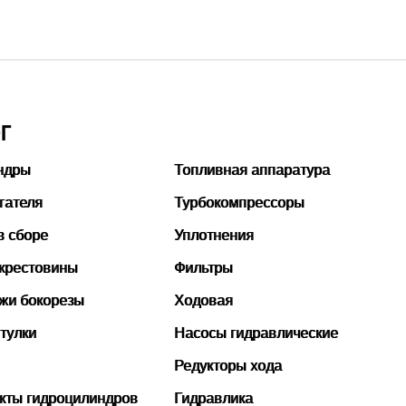
Г
ндры
Топливная аппаратура
гателя
Турбокомпрессоры
в сборе
Уплотнения
 крестовины
Фильтры
ожи бокорезы
Ходовая
тулки
Насосы гидравлические
Редукторы хода
кты гидроцилиндров
Гидравлика