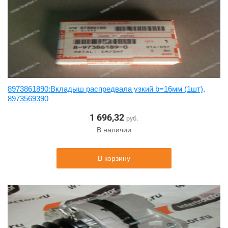
8973861890:Вкладыш распредвала узкий b=16мм (1шт),
8973569390
1 696,32
руб.
В наличии
В корзину