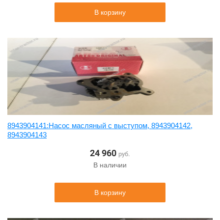
В корзину
8943904141:Насос масляный с выступом, 8943904142,
8943904143
24 960
руб.
В наличии
В корзину