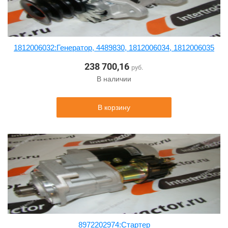
1812006032:Генератор, 4489830, 1812006034, 1812006035
238 700,16
руб.
В наличии
В корзину
8972202974:Стартер