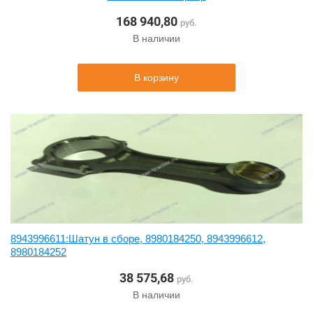
168 940,80
руб.
В наличии
В корзину
8943996611:Шатун в сборе, 8980184250, 8943996612,
8980184252
38 575,68
руб.
В наличии