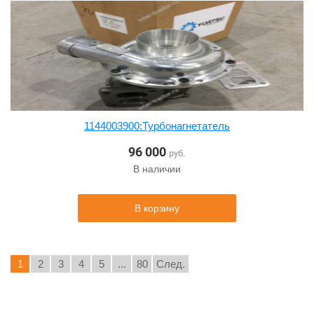
1144003900:Турбонагнетатель
96 000
руб.
В наличии
В корзину
1
2
3
4
5
...
80
След.