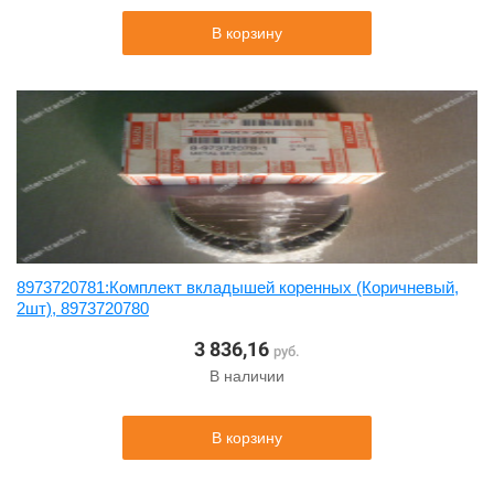
В корзину
8973720781:Комплект вкладышей коренных (Коричневый,
2шт), 8973720780
3 836,16
руб.
В наличии
В корзину