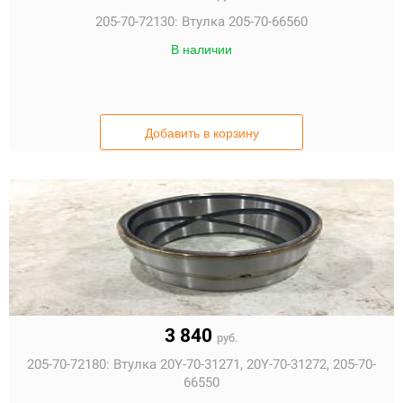
205-70-72130:
Втулка 205-70-66560
В наличии
Добавить в корзину
3 840
руб.
205-70-72180:
Втулка 20Y-70-31271, 20Y-70-31272, 205-70-
66550