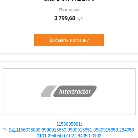
Под заказ
3 799,68
руб.
Добавить в корзину
1156035081:
ТНВД,1156035080,8980915650,8980915651,8980915653,294050-
0101,294050-0102,294050-0103