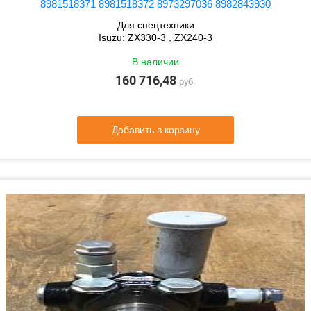
8981518371 8981518372 8973297036 8982843930
Для спецтехники
Isuzu: ZX330-3 , ZX240-3
В наличии
160 716,48
руб.
Добавить в корзину