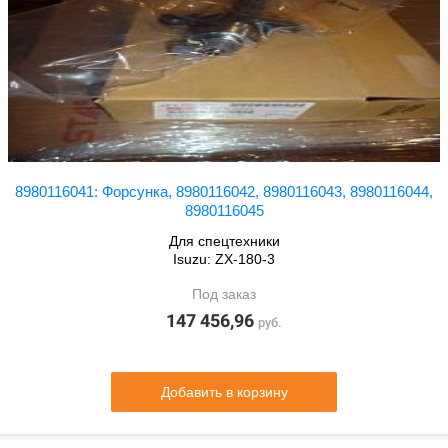
8980116041: Форсунка, 8980116042, 8980116043, 8980116044,
8980116045
Для спецтехники
Isuzu: ZX-180-3
Под заказ
147 456,96
руб.
Добавить в корзину