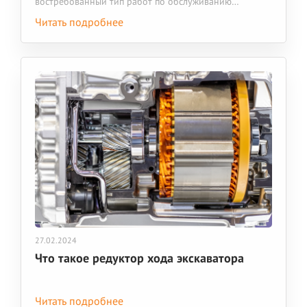
востребованный тип работ по обслуживанию
спецтехники. В процессе эксплуатации тяжелых машин
Читать подробнее
на гидроцилиндры приходится значительная
нагрузка. В таких условиях неизбежны поломки, износ
отдельных деталей. Если вовремя устранить
неисправность, не возникнет простоев и срыва сроков
работ.
27.02.2024
Что такое редуктор хода экскаватора
Читать подробнее