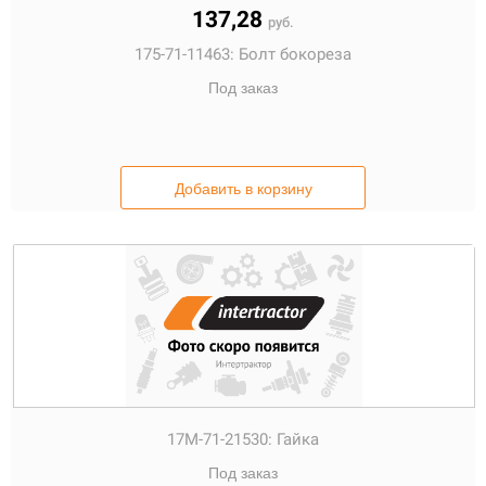
137,28
руб.
175-71-11463:
Болт бокореза
Под заказ
Добавить в корзину
17M-71-21530:
Гайка
Под заказ