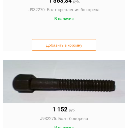
1 563,84
руб.
J932270:
Болт крепления бокореза
В наличии
Добавить в корзину
1 152
руб.
J932275:
Болт бокореза
В наличии