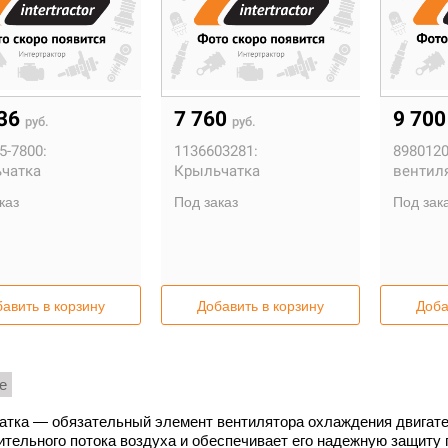
536
7 760
9 70
руб.
руб.
5-7800:
1136603281:
8980120
чатка
Крыльчатка
вентил
каз
Под заказ
Под зак
авить в корзину
Добавить в корзину
Доба
е
атка — обязательный элемент вентилятора охлаждения двигате
тельного потока воздуха и обеспечивает его надежную защиту 