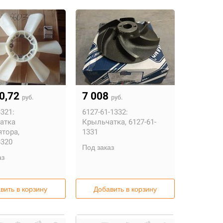
10,72
7 008
руб.
руб.
321:
6127-61-1332:
атка
Крыльчатка, 6127-61-
ятора,
1331
3320
Под заказ
аз
вить в корзину
Добавить в корзину