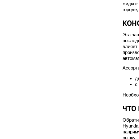
жидкост
городе,
КОН
Эта зап
последн
влияет
произво
автома
Ассорти
д
с
Необхо
ЧТО
Обратив
Hyunda
напрям
рынку.