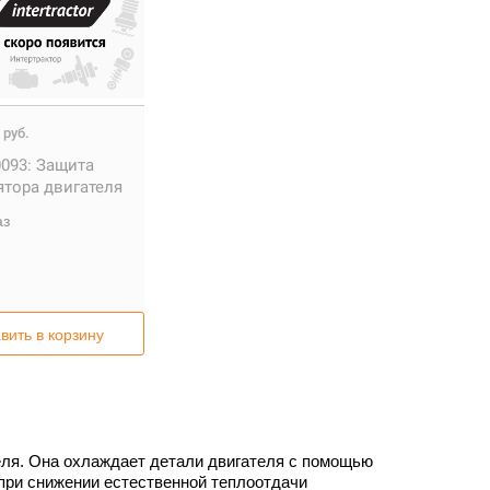
0
руб.
093:
Защита
ятора двигателя
аз
вить в корзину
ля. Она охлаждает детали двигателя с помощью
при снижении естественной теплоотдачи