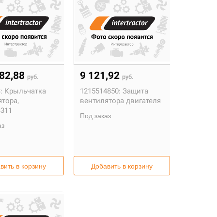
682,88
9 121,92
руб.
руб.
:
Крыльчатка
1215514850:
Защита
ятора,
вентилятора двигателя
3311
Под заказ
аз
вить в корзину
Добавить в корзину