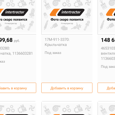
99,68
148 
17M-911-3370:
руб.
Крыльчатка
03280:
4653103
Под заказ
чатка, 1136603281
вентил
113660
каз
Под зак
авить в корзину
Добавить в корзину
Доба