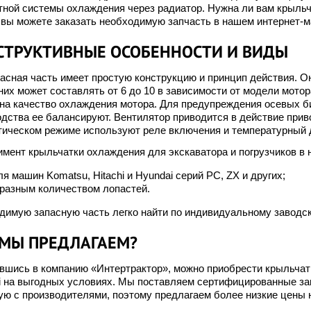
ной системы охлаждения через радиатор. Нужна ли вам крыльча
 вы можете заказать необходимую запчасть в нашем интернет-м
СТРУКТИВНЫЕ ОСОБЕННОСТИ И ВИДЫ
асная часть имеет простую конструкцию и принцип действия. Он
их может составлять от 6 до 10 в зависимости от модели мотора
 на качество охлаждения мотора. Для предупреждения осевых б
дства ее балансируют. Вентилятор приводится в действие приво
тическом режиме используют реле включения и температурный 
мент крыльчатки охлаждения для экскаватора и погрузчиков в
ля машин Komatsu, Hitachi и Hyundai серий РС, ZX и других;
 разным количеством лопастей.
димую запасную часть легко найти по индивидуальному заводск
 МЫ ПРЕДЛАГАЕМ?
шись в компанию «Интертрактор», можно приобрести крыльчатку
i на выгодных условиях. Мы поставляем сертифицированные зап
ую с производителями, поэтому предлагаем более низкие цены 