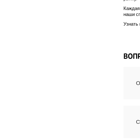
Каждая 
наши с
Узнать 
ВОП
О
С