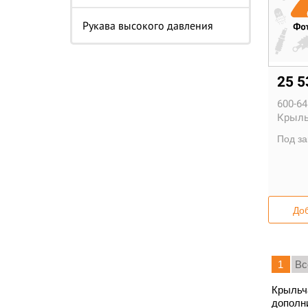
Рукава высокого давления
25 
600-64
Крыль
Под за
Доб
1
Вс
Крыльч
дополни