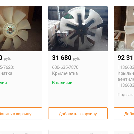
20
31 680
92 3
руб.
руб.
5-7620:
600-635-7870:
1136603
чатка
Крыльчатка
Крыльч
вентил
чии
В наличии
113660
Под зак
авить в корзину
Добавить в корзину
Доба