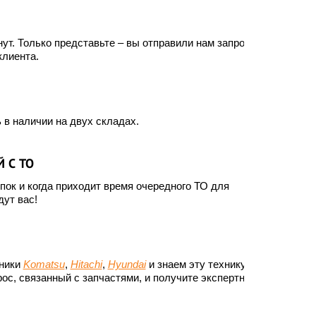
ут. Только представьте – вы отправили нам запрос, а
клиента.
 в наличии на двух складах.
 С ТО
ок и когда приходит время очередного ТО для
ут вас!
хники
Komatsu
,
Hitachi
,
Hyundai
и знаем эту технику до
ос, связанный с запчастями, и получите экспертный