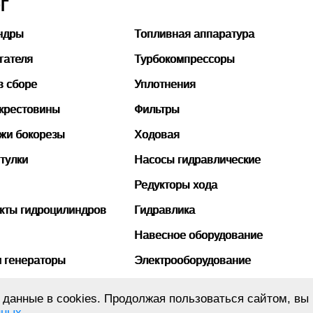
Г
ндры
Топливная аппаратура
гателя
Турбокомпрессоры
в сборе
Уплотнения
 крестовины
Фильтры
ожи бокорезы
Ходовая
тулки
Насосы гидравлические
Редукторы хода
кты гидроцилиндров
Гидравлика
Навесное оборудование
и генераторы
Электрооборудование
бины
Рукава высокого давления
данные в cookies. Продолжая пользоваться сайтом, вы 
нных