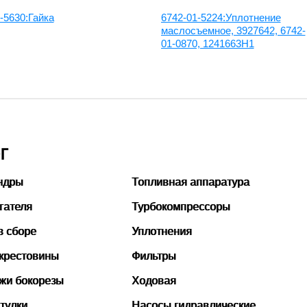
-5630:Гайка
6742-01-5224:Уплотнение
маслосъемное, 3927642, 6742-
01-0870, 1241663H1
Г
ндры
Топливная аппаратура
гателя
Турбокомпрессоры
в сборе
Уплотнения
 крестовины
Фильтры
ожи бокорезы
Ходовая
тулки
Насосы гидравлические