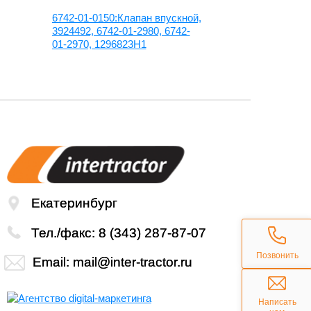
6742-01-0150:Клапан впускной,
6732-41-454
3924492, 6742-01-2980, 6742-
маслосъемно
01-2970, 1296823H1
6732-41-454
Екатеринбург
Тел./факс:
8 (343) 287-87-07
Позвонить
Email:
mail@inter-tractor.ru
Написать