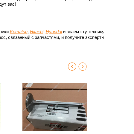
ут вас!
хники
Komatsu
,
Hitachi
,
Hyundai
и знаем эту технику до
ос, связанный с запчастями, и получите экспертный