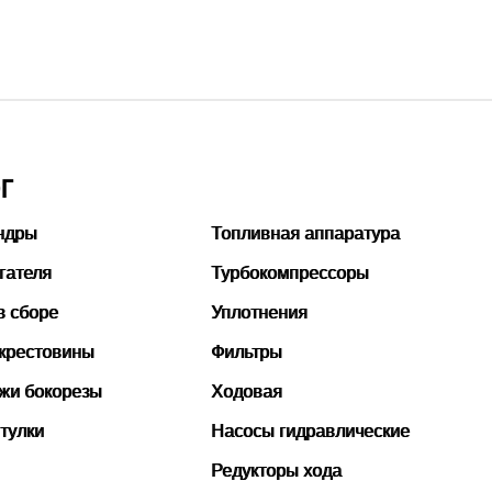
тать подробнее
Г
ндры
Топливная аппаратура
гателя
Турбокомпрессоры
в сборе
Уплотнения
 крестовины
Фильтры
ожи бокорезы
Ходовая
тулки
Насосы гидравлические
Редукторы хода