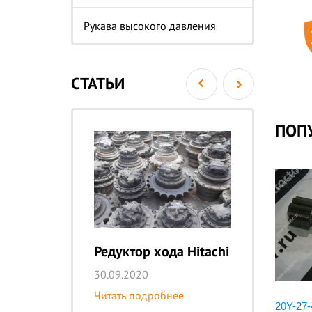
Рукава высокого давления
СТАТЬИ
ПОП
Редуктор хода Hitachi
Ре
K
30.09.2020
29
Читать подробнее
ра
207-27-71352:Вал редуктора
20Y-27-