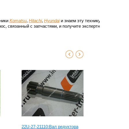
хники
Komatsu
,
Hitachi
,
Hyundai
и знаем эту технику до
ос, связанный с запчастями, и получите экспертный
chi
22U-27-21110:Вал редуктора
20Y-27-2224