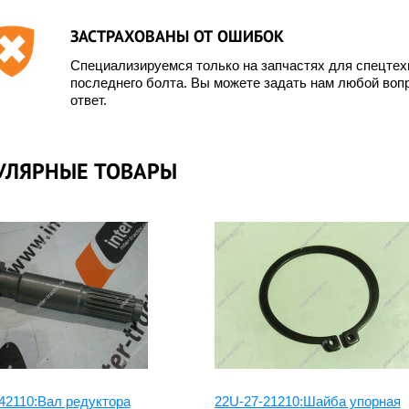
ЗАСТРАХОВАНЫ ОТ ОШИБОК
Специализируемся только на запчастях для спецте
последнего болта. Вы можете задать нам любой вопр
ответ.
УЛЯРНЫЕ ТОВАРЫ
дуктор хода
Редуктор хода Hita
omatsu
30.09.2020
.04.2020
Читать подробнее
42110:Вал редуктора
22U-27-21210:Шайба упорная