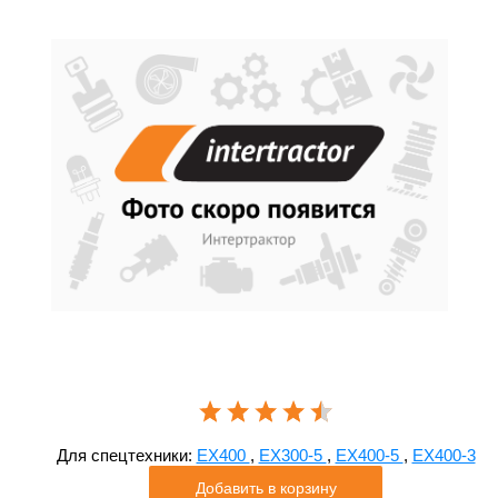
Для спецтехники:
EX400
,
EX300-5
,
EX400-5
,
EX400-3
Добавить в корзину