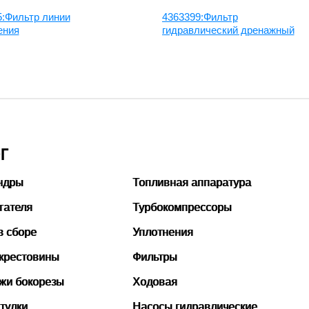
5:Фильтр линии
4363399:Фильтр
ения
гидравлический дренажный
Г
ндры
Топливная аппаратура
гателя
Турбокомпрессоры
в сборе
Уплотнения
 крестовины
Фильтры
ожи бокорезы
Ходовая
тулки
Насосы гидравлические