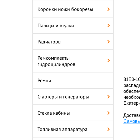
Коронки ножи бокорезы
Пальцы и втулки
Радиаторы
Ремкомплекты
гидроцилиндров
31E9-10
Ремни
распада
обеспеч
Стартеры и генераторы
необход
Екатери
Стекла кабины
Доставк
Самовы
Топливная аппаратура