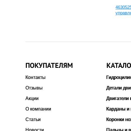
22B-60-11160:Фильтр
463052
й,
гидравлический всасывающий
управл
ПОКУПАТЕЛЯМ
КАТАЛО
Контакты
Гидроцили
Отзывы
Детали дви
Акции
Двигатели 
О компании
Карданы и
Статьи
Коронки н
Новости
Пальцы и в