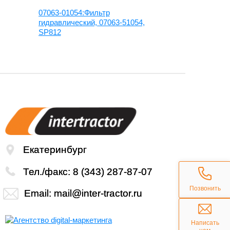
07063-01054:Фильтр
4488239:Фи
гидравлический, 07063-51054,
гидравличес
SP812
управления,
Екатеринбург
Тел./факс:
8 (343) 287-87-07
Позвонить
Email:
mail@inter-tractor.ru
Написать