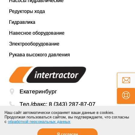
Насосы гидравлические
Редукторы хода
Гидравлика
Навесное оборудование
Электрооборудование
Рукава высокого давления
Екатеринбург
Тел./факс:
8 (343) 287-87-07
Наш сайт автоматически сохраняет ваши данные в cookies.
Email:
mail@inter-tractor.ru
Продолжая пользоваться сайтом, вы подтверждаете, что согласны
с
обработкой персональных данных
Я согласен