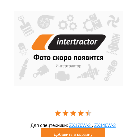
Для спецтехники:
ZX170W-3
,
ZX140W-3
Добавить в корзину