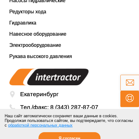
Насосы гидравлические
Редукторы хода
Гидравлика
Навесное оборудование
Электрооборудование
Рукава высокого давления
Екатеринбург
Тел./факс:
8 (343) 287-87-07
Наш сайт автоматически сохраняет ваши данные в cookies.
Email:
mail@inter-tractor.ru
Продолжая пользоваться сайтом, вы подтверждаете, что согласны
с
обработкой персональных данных
Я согласен