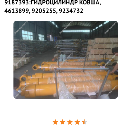
9187393:ГИДРОЦИЛИНДР КОВША,
4613899, 9205255, 9234732