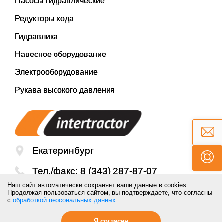
Насосы гидравлические
Редукторы хода
Гидравлика
Навесное оборудование
Электрооборудование
Рукава высокого давления
Екатеринбург
Тел./факс:
8 (343) 287-87-07
Наш сайт автоматически сохраняет ваши данные в cookies.
Email:
mail@inter-tractor.ru
Продолжая пользоваться сайтом, вы подтверждаете, что согласны
с
обработкой персональных данных
Я согласен