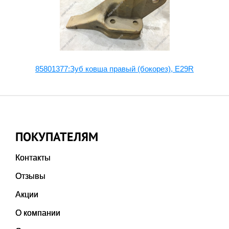
85801377:Зуб ковша правый (бокорез), E29R
ПОКУПАТЕЛЯМ
Контакты
Отзывы
Акции
О компании