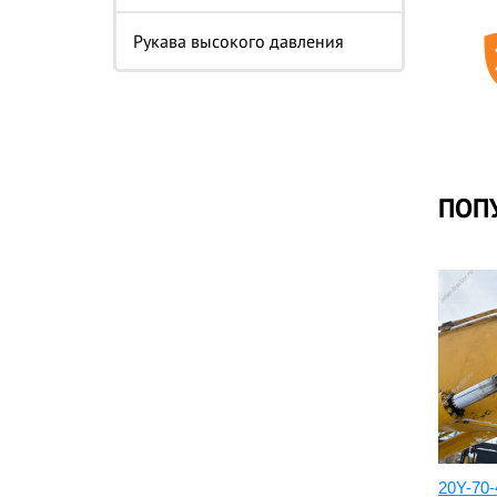
Рукава высокого давления
ПОП
кояти
208-70-73131:Палец 208-70-
20Y-70-