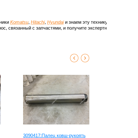
хники
Komatsu
,
Hitachi
,
Hyundai
и знаем эту технику до
ос, связанный с запчастями, и получите экспертный
3090417:Палец ковш-рукоять
3079232:Па