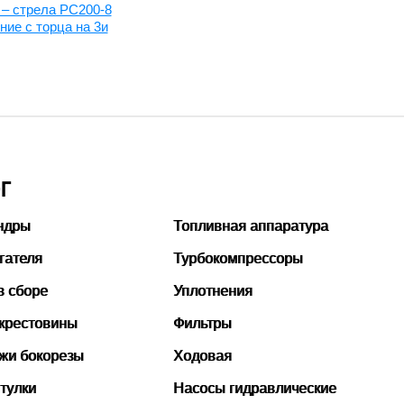
 – стрела PC200-8
ние с торца на 3и
Г
ндры
Топливная аппаратура
гателя
Турбокомпрессоры
в сборе
Уплотнения
 крестовины
Фильтры
ожи бокорезы
Ходовая
тулки
Насосы гидравлические