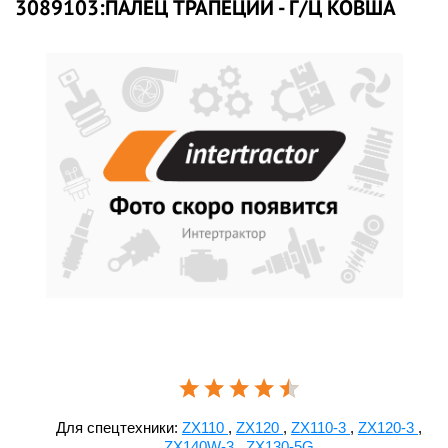
3089103:ПАЛЕЦ ТРАПЕЦИИ - Г/Ц КОВША
Для спецтехники:
ZX110
,
ZX120
,
ZX110-3
,
ZX120-3
,
ZX140W-3
,
ZX130-5G