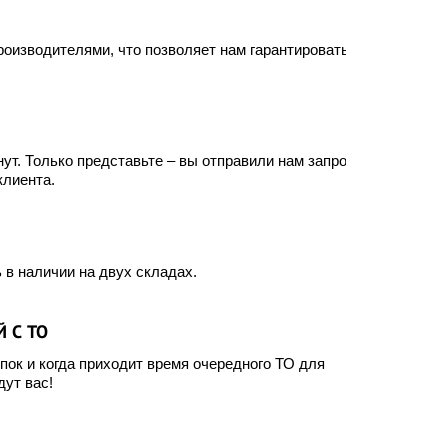
оизводителями, что позволяет нам гарантировать
ут. Только представьте – вы отправили нам запрос, а
клиента.
 в наличии на двух складах.
 С ТО
ок и когда приходит время очередного ТО для
ут вас!