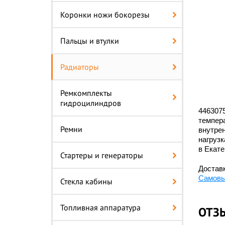
Коронки ножи бокорезы
Пальцы и втулки
Радиаторы
Ремкомплекты
гидроцилиндров
446307
темпера
Ремни
внутрен
нагрузк
в Екат
Стартеры и генераторы
Доставк
Самовы
Стекла кабины
Топливная аппаратура
ОТЗ