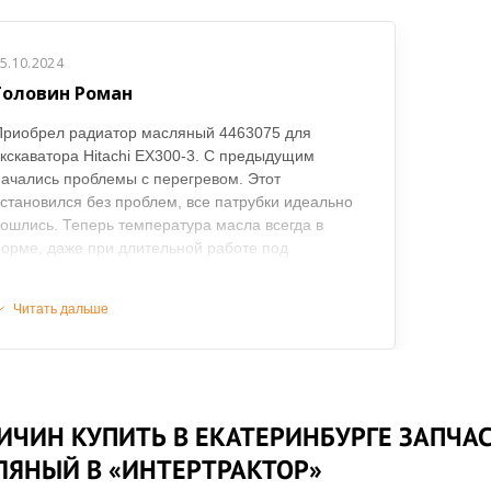
5.10.2024
Головин Роман
Приобрел радиатор масляный 4463075 для
кскаватора Hitachi EX300-3. С предыдущим
ачались проблемы с перегревом. Этот
становился без проблем, все патрубки идеально
ошлись. Теперь температура масла всегда в
орме, даже при длительной работе под
агрузкой. Качество изготовления на высоте —
идно, что деталь надежная.
Читать дальше
ИЧИН КУПИТЬ В ЕКАТЕРИНБУРГЕ ЗАПЧА
ЛЯНЫЙ В «ИНТЕРТРАКТОР»