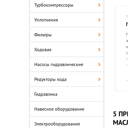
Турбокомпрессоры
1
Уплотнения
Фильтры
э
н
Ходовая
у
с
Насосы гидравлические
н
н
в
Редукторы хода
Гидравлика
Навесное оборудование
5 ПР
МАС
Электрооборудование