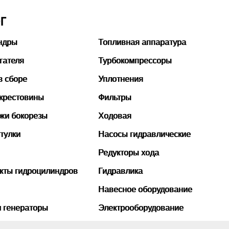
Г
ндры
Топливная аппаратура
гателя
Турбокомпрессоры
в сборе
Уплотнения
 крестовины
Фильтры
ожи бокорезы
Ходовая
тулки
Насосы гидравлические
Редукторы хода
кты гидроцилиндров
Гидравлика
Навесное оборудование
и генераторы
Электрооборудование
бины
Рукава высокого давления