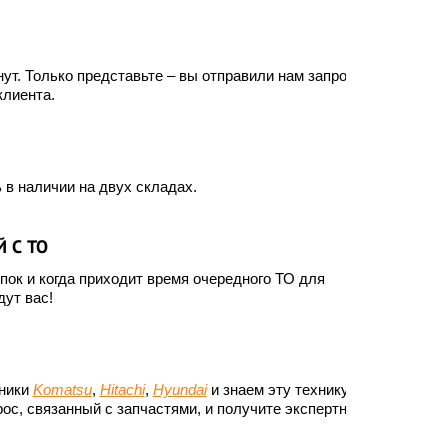
ут. Только представьте – вы отправили нам запрос, а
клиента.
 в наличии на двух складах.
 С ТО
ок и когда приходит время очередного ТО для
ут вас!
хники
Komatsu
,
Hitachi
,
Hyundai
и знаем эту технику до
ос, связанный с запчастями, и получите экспертный