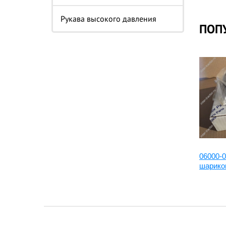
Рукава высокого давления
ПОП
ода
6127-11-3152:Штуцер, 6127-71-
06000-
3152
шарико