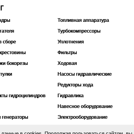
Г
ндры
Топливная аппаратура
гателя
Турбокомпрессоры
в сборе
Уплотнения
 крестовины
Фильтры
ожи бокорезы
Ходовая
тулки
Насосы гидравлические
Редукторы хода
кты гидроцилиндров
Гидравлика
Навесное оборудование
и генераторы
Электрооборудование
бины
Рукава высокого давления
данные в cookies. Продолжая пользоваться сайтом, вы 