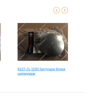
6127-21-1150:Заглушка блока
130-09-1467
цилиндров
06002-30217