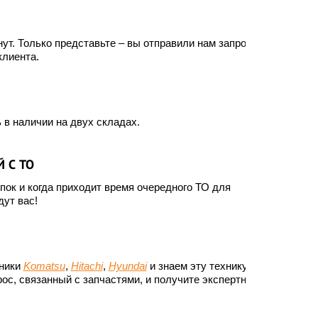
ут. Только представьте – вы отправили нам запрос, а
клиента.
 в наличии на двух складах.
 С ТО
ок и когда приходит время очередного ТО для
ут вас!
хники
Komatsu
,
Hitachi
,
Hyundai
и знаем эту технику до
ос, связанный с запчастями, и получите экспертный