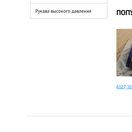
Рукава высокого давления
ПОП
ода
6127-11-3152:Штуцер, 6127-71-
6127-31
3152