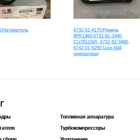
4:Натяжитель
6732-61-4170:Ремень
8PK1460,6732-81-3440,
CU3911565, 6732-82-3480,
6742-01-5290 (для 60А
генератора)
Г
ндры
Топливная аппаратура
гателя
Турбокомпрессоры
в сборе
Уплотнения