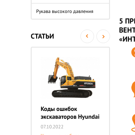
Рукава высокого давления
5 ПР
ВЕНТ
СТАТЬИ
«ИН
i
Коды ошибок
Эк
экскаваторов Hyundai
E
07.10.2022
10