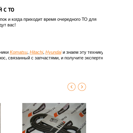
 С ТО
ок и когда приходит время очередного ТО для
ут вас!
хники
Komatsu
,
Hitachi
,
Hyundai
и знаем эту технику до
ос, связанный с запчастями, и получите экспертный