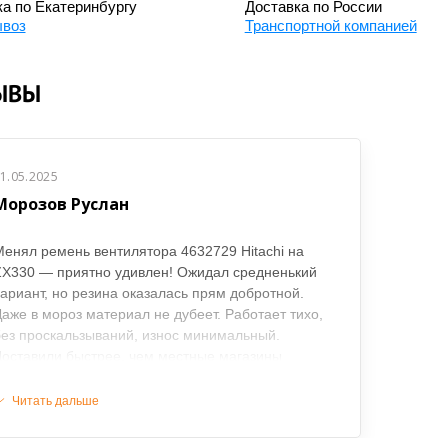
а по Екатеринбургу
Доставка по России
воз
Транспортной компанией
ЫВЫ
1.05.2025
Морозов Руслан
енял ремень вентилятора 4632729 Hitachi на
ZX330 — приятно удивлен! Ожидал средненький
ариант, но резина оказалась прям добротной.
аже в мороз материал не дубеет. Работает тихо,
ез проскальзываний, износ минимальный.
оставили быстрее, чем местные магазины
бещали под заказ. Теперь вот заказываю
обольше, чтобы были про запас.
Читать дальше