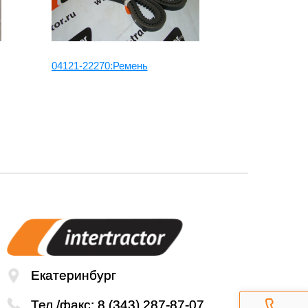
04121-22270:Ремень
4642643:Рем
8973628150
Екатеринбург
Тел./факс:
8 (343) 287-87-07