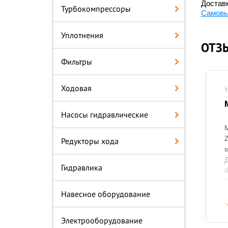
Доставк
Турбокомпрессоры
Самовы
Уплотнения
ОТЗ
Фильтры
Ходовая
1
Насосы гидравлические
М
Редукторы хода
в
Д
Гидравлика
б
Д
о
Навесное оборудование
п
Электрооборудование