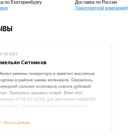
а по Екатеринбургу
Доставка по России
воз
Транспортной компанией
ЫВЫ
0.09.2025
Емельян Ситников
Менял ремень генератора и заметил масляные
одтеки в районе шкива коленвала. Оказалось,
ередний сальник коленвала совсем дубовый
тал. Пришлось заказать новый. Взял этот
артикул 6731-21-4220) для двигателя sa6d102e
а коматсу. Установить получилось быстро и
ккуратно, никаких перекосов. Теперь сухо,
асло не гонит, уровень держится стабильно уже
Читать дальше
есколько месяцев.