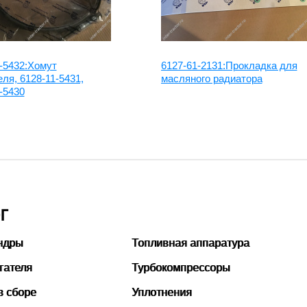
-5432:Хомут
6127-61-2131:Прокладка для
ля, 6128-11-5431,
масляного радиатора
-5430
Г
ндры
Топливная аппаратура
гателя
Турбокомпрессоры
в сборе
Уплотнения