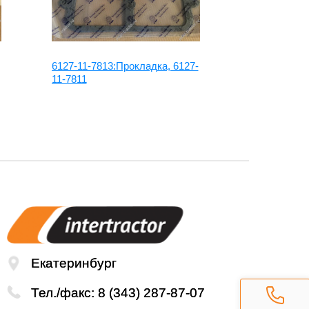
6127-11-7813:Прокладка, 6127-
6754-21-623
11-7811
коленвала 
Екатеринбург
Тел./факс:
8 (343) 287-87-07