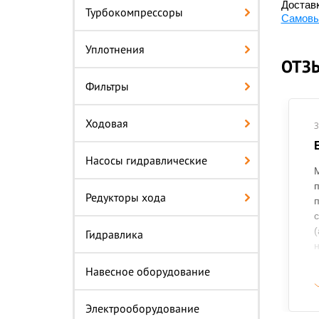
Доставк
Турбокомпрессоры
Самовы
Уплотнения
ОТЗ
Фильтры
Ходовая
3
Насосы гидравлические
п
Редукторы хода
п
с
(
Гидравлика
н
а
Навесное оборудование
м
н
Электрооборудование