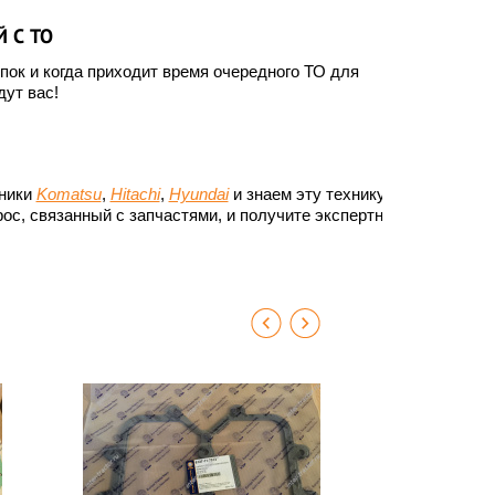
 С ТО
ок и когда приходит время очередного ТО для
ут вас!
хники
Komatsu
,
Hitachi
,
Hyundai
и знаем эту технику до
ос, связанный с запчастями, и получите экспертный