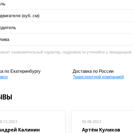
ель
вигателя (куб. см)
одитель
лива
носит ознакомительный характер, подробности уточняйте у менеджеров п
а по Екатеринбургу
Доставка по России
воз
Транспортной компанией
ЫВЫ
8.12.2023
03.08.2023
Андрей Калинин
Артём Куликов