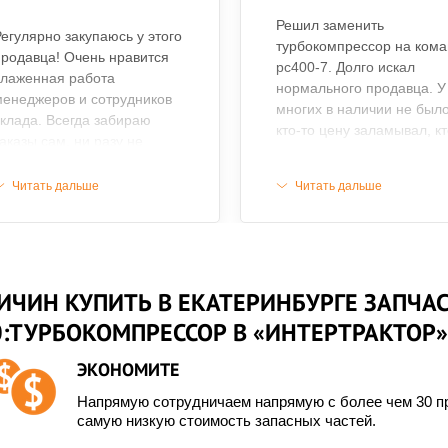
Решил заменить
егулярно закупаюсь у этого
турбокомпрессор на кома
родавца! Очень нравится
рс400-7. Долго искал
слаженная работа
нормального продавца. У
енеджеров и сотрудников
многих в наличии не было
клада. Всегда забираю
кто-то цену заламывал, кт
аказы сам, ни разу не
то только бу предлагает.
озникло проблем.
Здесь таких сложностей н
онсультанты хорошо знают
Читать дальше
Читать дальше
возникло. Запчасть была 
ссортимент, на складе все
наличии, заказ я получил
тгружают вовремя, не
дня через 3. Все новое, с
утают запчасти. Цены чуть
документами, упаковано
ыросли, конечно, за
нормально. Брака не
оследний год, но не
ИЧИН КУПИТЬ В ЕКАТЕРИНБУРГЕ ЗАПЧАС
обнаружил, по размеру
ритично.
турбокомпрессор встал
0:ТУРБОКОМПРЕССОР В «ИНТЕРТРАКТОР»
идеально. Покупкой
доволен.
ЭКОНОМИТЕ
Напрямую сотрудничаем напрямую с более чем 30 пр
самую низкую стоимость запасных частей.