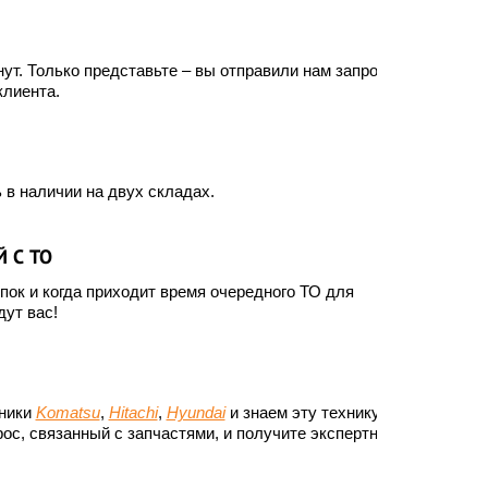
ут. Только представьте – вы отправили нам запрос, а
клиента.
 в наличии на двух складах.
 С ТО
ок и когда приходит время очередного ТО для
ут вас!
хники
Komatsu
,
Hitachi
,
Hyundai
и знаем эту технику до
ос, связанный с запчастями, и получите экспертный