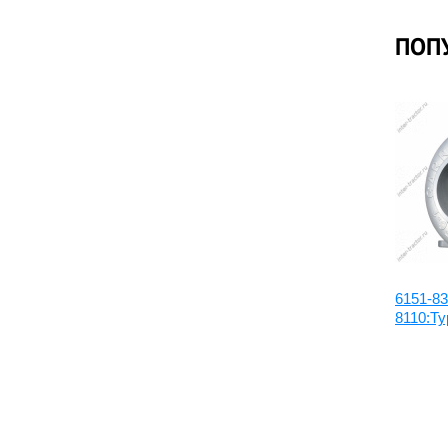
ПОП
ссор
1144003830:Турбонагнетатель
6151-83
8110:Ту