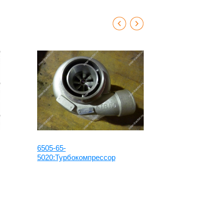
6505-65-
7N7748:Тур
5020:Турбокомпрессор