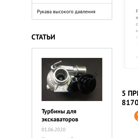
Рукава высокого давления
Р
п
м
СТАТЬИ
с
з
в
К
а
о
п
в
п
5 ПР
к
817
Турбины для
экскаваторов
01.06.2020