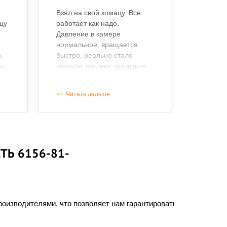
Взял на свой комацу. Все
цу
работает как надо.
Давление в камере
нормальное, вращается
,
быстро, реально стало
о-
меньше топлива тратиться.
Продавца мне посоветовал
е
товарищ, покупкой я
Читать дальше
в
доволен. Забирал запчасть
со склада. Менеджеры
грамотные и вежливые,
приятно общаться. Буду
заказывать еще.
ТЬ 6156-81-
оизводителями, что позволяет нам гарантировать