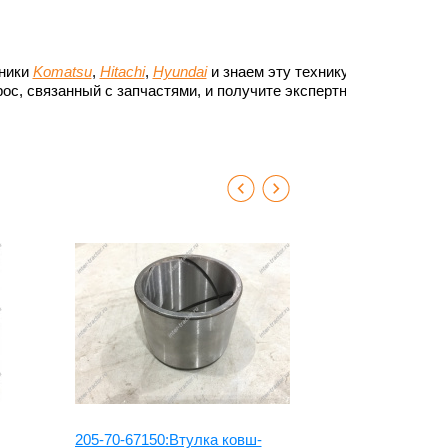
хники
Komatsu
,
Hitachi
,
Hyundai
и знаем эту технику до
ос, связанный с запчастями, и получите экспертный
205-70-67150:Втулка ковш-
707-76-8047