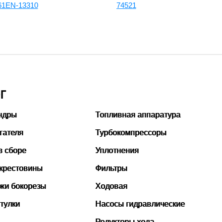
 61EN-13310
74521
Г
ндры
Топливная аппаратура
гателя
Турбокомпрессоры
в сборе
Уплотнения
 крестовины
Фильтры
ожи бокорезы
Ходовая
тулки
Насосы гидравлические
Редукторы хода