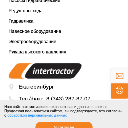
Насосы гидравлические
Редукторы хода
Гидравлика
Навесное оборудование
Электрооборудование
Рукава высокого давления
Екатеринбург
Тел./факс:
8 (343) 287-87-07
Наш сайт автоматически сохраняет ваши данные в cookies.
Email:
mail@inter-tractor.ru
Продолжая пользоваться сайтом, вы подтверждаете, что согласны
с
обработкой персональных данных
Я согласен