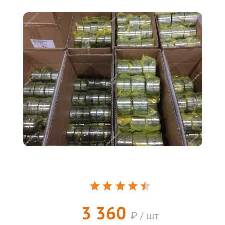
3 360
₽ / шт