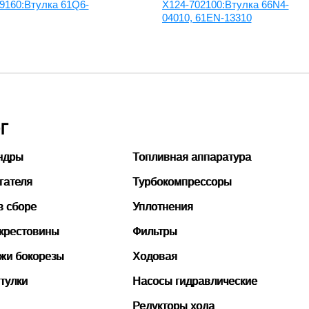
9160:Втулка 61Q6-
X124-702100:Втулка 66N4-
04010, 61EN-13310
Г
ндры
Топливная аппаратура
гателя
Турбокомпрессоры
в сборе
Уплотнения
 крестовины
Фильтры
ожи бокорезы
Ходовая
тулки
Насосы гидравлические
Редукторы хода