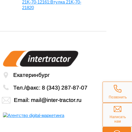
21K-70-12161:Втулка 21K-70-
208-70-7217
21820
72511+ 208-
Екатеринбург
Тел./факс:
8 (343) 287-87-07
Позвонить
Email:
mail@inter-tractor.ru
Написать
нам