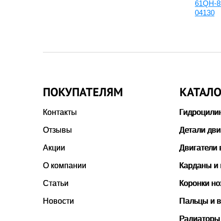
4344899:Втулка ковшевая,
61QH-8
4444914
04130
ПОКУПАТЕЛЯМ
КАТАЛО
Контакты
Гидроцили
Отзывы
Детали дви
Акции
Двигатели 
О компании
Карданы и
Статьи
Коронки н
Новости
Пальцы и в
Радиаторы