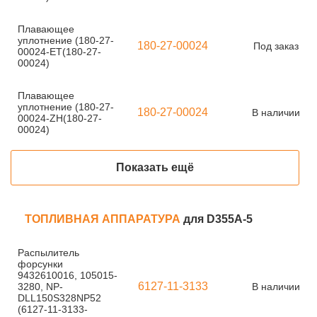
Плавающее
уплотнение (180-27-
180-27-00024
Под заказ
00024-ET(180-27-
00024)
Плавающее
уплотнение (180-27-
180-27-00024
В наличии
00024-ZH(180-27-
00024)
Показать ещё
ТОПЛИВНАЯ АППАРАТУРА
для D355A-5
Распылитель
форсунки
9432610016, 105015-
6127-11-3133
3280, NP-
В наличии
DLL150S328NP52
(6127-11-3133-