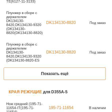
TE(6127-11-3133)
Плунжер в сборе с
держателем
DK134130-
DK134130-8820
Под заказ
8420,DK134130-9320
(DK134130-
8820(DK134130-8820)
Плунжер в сборе с
держателем
DK134130-8820
DK134130-
Под заказ
8420,DK134130-9320
(DK134130-8820-ES
Показать ещё
КРАЯ РЕЖУЩИЕ
для D355A-5
Нож средний (195-71-
195-71-11654
11654-IT(195-71-
В наличии
11654)