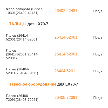
Фара поворота (522A7-
26402-42431
Под зака
10301(26402-42431)
ПАЛЬЦЫ
для LX70-7
Палец (26414-
26414-52001
Под зака
52001(26414-52001)
Палец
26414-52001
(2641452001(26414-
Под зака
52001)
Палец (26404-
26404-52011
Под зака
52011(26404-52011)
Навесное оборудование
для LX70-7
Палец (26408-
26408-72091
Под зака
72091(26408-72091)