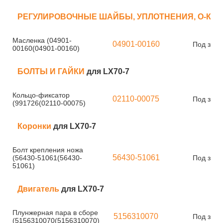
РЕГУЛИРОВОЧНЫЕ ШАЙБЫ, УПЛОТНЕНИЯ, О-КО
Масленка (04901-
04901-00160
Под зака
00160(04901-00160)
БОЛТЫ И ГАЙКИ
для LX70-7
Кольцо-фиксатор
02110-00075
Под зака
(991726(02110-00075)
Коронки
для LX70-7
Болт крепления ножа
56430-51061
(56430-51061(56430-
Под зака
51061)
Двигатель
для LX70-7
Плунжерная пара в сборе
5156310070
Под зака
(5156310070(5156310070)