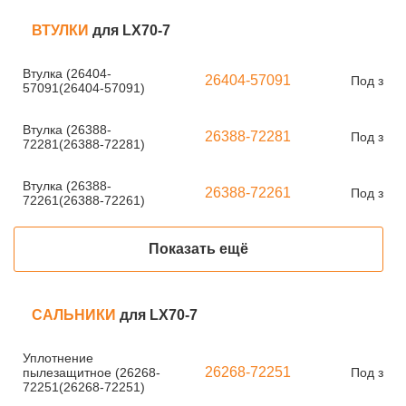
ВТУЛКИ
для LX70-7
Втулка (26404-
26404-57091
Под зака
57091(26404-57091)
Втулка (26388-
26388-72281
Под зака
72281(26388-72281)
Втулка (26388-
26388-72261
Под зака
72261(26388-72261)
Показать ещё
САЛЬНИКИ
для LX70-7
Уплотнение
26268-72251
пылезащитное (26268-
Под зака
72251(26268-72251)