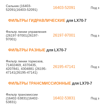
Сальник (16403-
16403-52091
Под зака
52091(16403-52091)
ФИЛЬТРЫ ГИДРАВЛИЧЕСКИЕ
для LX70-7
Фильтр линии управления
26197-97001
(26197-97001(26197-
Под зака
97001)
ФИЛЬТРЫ РАЗНЫЕ
для LX70-7
Фильтр линии тормозов,
71402469, 4370435,
26195-47141
Под зака
4207841, 4304881 (26195-
47141(26195-47141)
ФИЛЬТРЫ ТРАНСМИССИОННЫЕ
для LX70-7
Фильтр трансмиссии
16402-53831
(16402-53831(16402-
Под зака
53831)