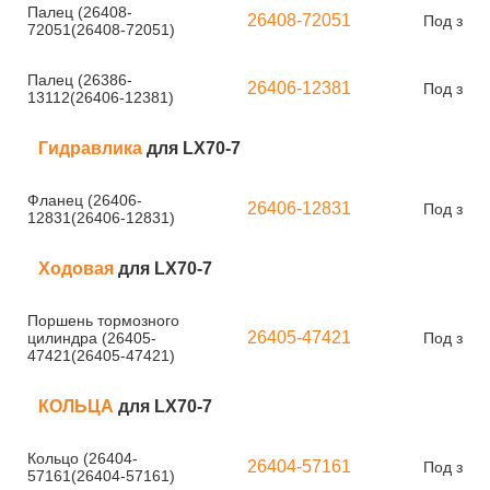
Палец (26408-
26408-72051
Под зака
72051(26408-72051)
Палец (26386-
26406-12381
Под зака
13112(26406-12381)
Гидравлика
для LX70-7
Фланец (26406-
26406-12831
Под зака
12831(26406-12831)
Ходовая
для LX70-7
Поршень тормозного
26405-47421
цилиндра (26405-
Под зака
47421(26405-47421)
КОЛЬЦА
для LX70-7
Кольцо (26404-
26404-57161
Под зака
57161(26404-57161)