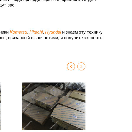
ут вас!
хники
Komatsu
,
Hitachi
,
Hyundai
и знаем эту технику до
ос, связанный с запчастями, и получите экспертный