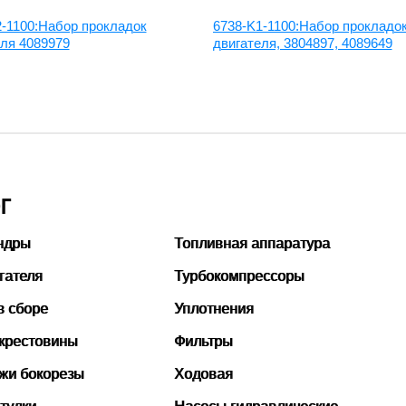
2-1100:Набор прокладок
6738-K1-1100:Набор прокладо
еля 4089979
двигателя, 3804897, 4089649
Г
ндры
Топливная аппаратура
гателя
Турбокомпрессоры
в сборе
Уплотнения
 крестовины
Фильтры
ожи бокорезы
Ходовая