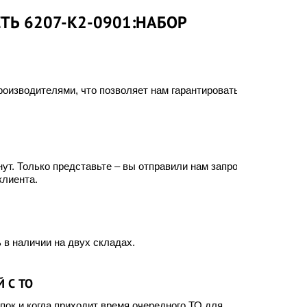
ТЬ 6207-K2-0901:НАБОР
оизводителями, что позволяет нам гарантировать
ут. Только представьте – вы отправили нам запрос, а
клиента.
 в наличии на двух складах.
 С ТО
ок и когда приходит время очередного ТО для