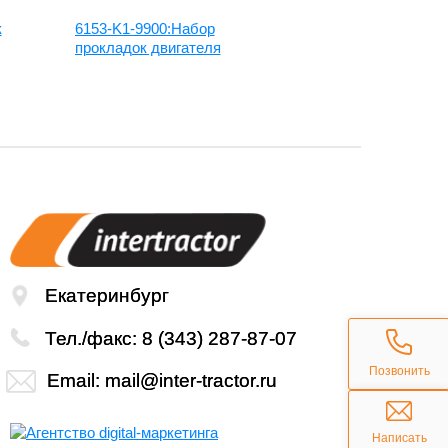
к
6153-K1-9900:Набор
6222-K1-99
прокладок двигателя
прокладок д
Екатеринбург
Тел./факс:
8 (343) 287-87-07
Позвонить
Email:
mail@inter-tractor.ru
Написать