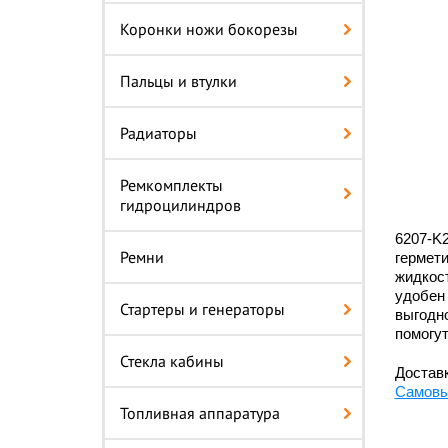
Коронки ножи бокорезы
Пальцы и втулки
Радиаторы
Ремкомплекты
гидроцилиндров
6207-K
Ремни
гермети
жидкост
удобен 
Стартеры и генераторы
выгодно
помогут
Стекла кабины
Доставк
Самовы
Топливная аппаратура