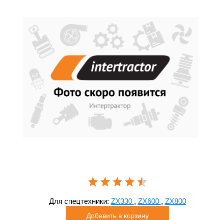
Для спецтехники:
ZX330
,
ZX600
,
ZX800
Добавить в корзину