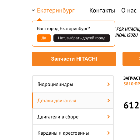
Екатеринбург
Контакты
О нас
Ваш город Екатеринбург?
Да
Нет, выбрать другой город
Запчасти HITACHI
ЗАПЧАС
—
Гидроцилиндры
5810:П
Детали двигателя
612
Двигатели в сборе
Карданы и крестовины