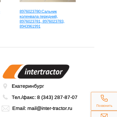
-
8976023780:Сальник
8973313591
коленвала передний,
клапанной 
8976023781, 8976023783,
8943961991
Екатеринбург
Тел./факс:
8 (343) 287-87-07
Позвонить
Email:
mail@inter-tractor.ru