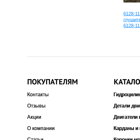
6128-81-2830:Кольцо
6128-11
а К6,
уплотнительное
глушите
6128-11
ПОКУПАТЕЛЯМ
КАТАЛО
Контакты
Гидроцили
Отзывы
Детали дви
Акции
Двигатели 
О компании
Карданы и
Статьи
Коронки н