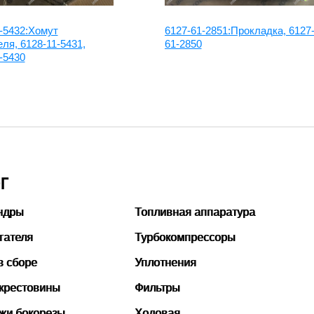
-5432:Хомут
6127-61-2851:Прокладка, 6127
ля, 6128-11-5431,
61-2850
-5430
Г
ндры
Топливная аппаратура
гателя
Турбокомпрессоры
в сборе
Уплотнения
 крестовины
Фильтры
ожи бокорезы
Ходовая