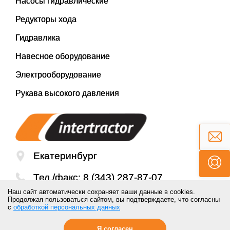
Насосы гидравлические
Редукторы хода
Гидравлика
Навесное оборудование
Электрооборудование
Рукава высокого давления
Екатеринбург
Тел./факс:
8 (343) 287-87-07
Наш сайт автоматически сохраняет ваши данные в cookies.
Email:
mail@inter-tractor.ru
Продолжая пользоваться сайтом, вы подтверждаете, что согласны
с
обработкой персональных данных
Я согласен