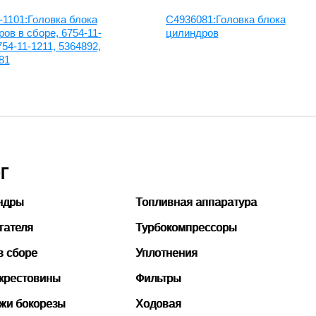
-1101:Головка блока
C4936081:Головка блока
ов в сборе, 6754-11-
цилиндров
754-11-1211, 5364892,
81
Г
ндры
Топливная аппаратура
гателя
Турбокомпрессоры
в сборе
Уплотнения
 крестовины
Фильтры
ожи бокорезы
Ходовая