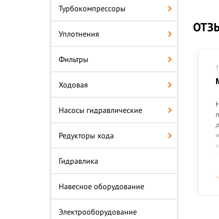
Турбокомпрессоры
ОТЗ
Уплотнения
Фильтры
1
Ходовая
Н
Насосы гидравлические
п
д
Редукторы хода
н
к
П
Гидравлика
Навесное оборудование
Электрооборудование