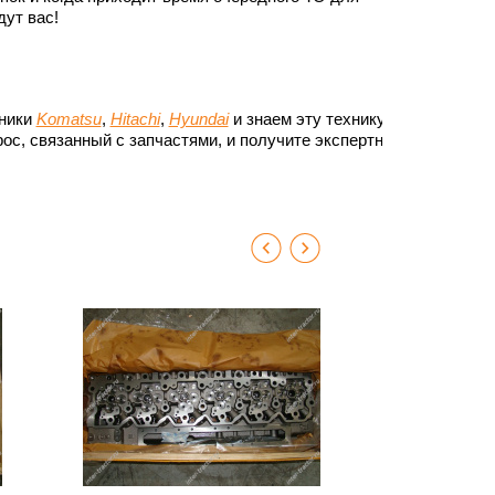
ут вас!
хники
Komatsu
,
Hitachi
,
Hyundai
и знаем эту технику до
ос, связанный с запчастями, и получите экспертный