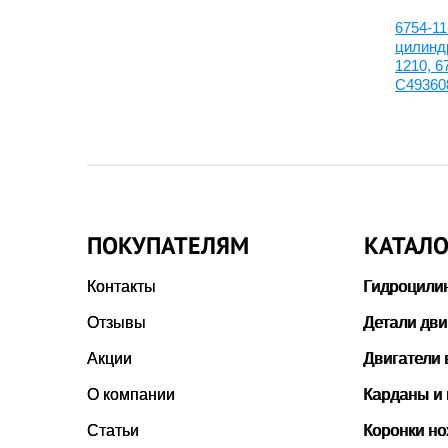
6741-11-1190:Головка блока
6754-11
цилиндров, 6741-11-1171,
цилиндр
6742-01-5530, 4089290RX
1210, 6
C49360
ПОКУПАТЕЛЯМ
КАТАЛО
Контакты
Гидроцили
Отзывы
Детали дви
Акции
Двигатели 
О компании
Карданы и
Статьи
Коронки н