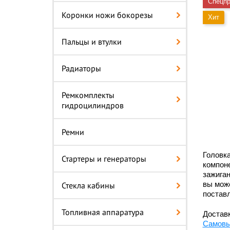
Спецп
Коронки ножи бокорезы
Хит
Пальцы и втулки
Радиаторы
Ремкомплекты
гидроцилиндров
Ремни
Головка
Стартеры и генераторы
компоне
зажиган
вы може
Стекла кабины
поставл
Топливная аппаратура
Доставк
Самовы