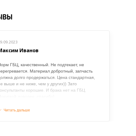
ЫВЫ
9.09.2023
Максим Иванов
орм ГБЦ, качественный. Не подтекает, не
ерегревается. Материал добротный, запчасть
олжна долго продержаться. Цена стандартная,
е выше и не ниже, чем у других)) Зато
онсультанты хорошие. И брака нет на ГБЦ.
окупкой доволен, спасибо!
Читать дальше