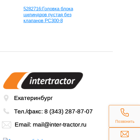
5282716:Головка блока
3973493:Гол
цилиндров пустая без
цилиндров п
клапанов PC300-8
клапанов P
Екатеринбург
Тел./факс:
8 (343) 287-87-07
Позвонить
Email:
mail@inter-tractor.ru