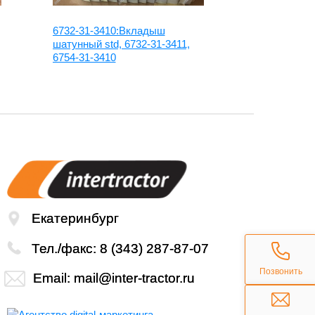
6732-31-3410:Вкладыш
8943992770:
шатунный std, 6732-31-3411,
8973865480
6754-31-3410
Екатеринбург
Тел./факс:
8 (343) 287-87-07
Позвонить
Email:
mail@inter-tractor.ru