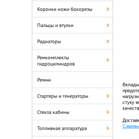
Коронки ножи бокорезы
Пальцы и втулки
Радиаторы
Ремкомплекты
гидроцилиндров
Ремни
Вклады
предотв
Стартеры и генераторы
нагрузк
стуку м
качеств
Стекла кабины
Доставк
Самовы
Топливная аппаратура