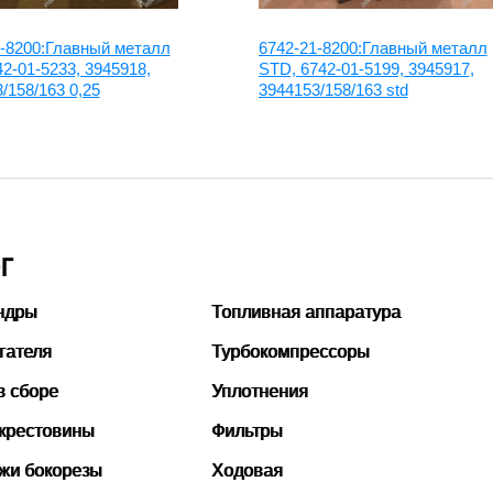
9-8200:Главный металл
6742-21-8200:Главный металл
42-01-5233, 3945918,
STD, 6742-01-5199, 3945917,
/158/163 0,25
3944153/158/163 std
Г
ндры
Топливная аппаратура
гателя
Турбокомпрессоры
в сборе
Уплотнения
 крестовины
Фильтры
ожи бокорезы
Ходовая