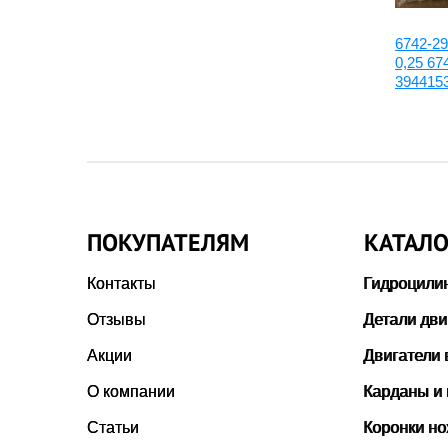
6127-21-8071:Главный металл
6742-2
STD
0,25 67
3944153
ПОКУПАТЕЛЯМ
КАТАЛО
Контакты
Гидроцили
Отзывы
Детали дви
Акции
Двигатели 
О компании
Карданы и
Статьи
Коронки н