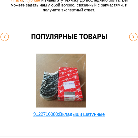
Hitachi
,
Hyundai
и знаем эту технику до последнего болта. Вы
можете задать нам любой вопрос, связанный с запчастями, и
получите экспертный ответ.
ПОПУЛЯРНЫЕ ТОВАРЫ
2
9122716080:Вкладыши шатунные
8