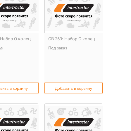
Набор О-колец
GB-263:
Набор О-колец
аз
Под заказ
вить в корзину
Добавить в корзину