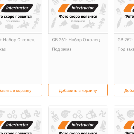
:
Набор О-колец
GB-261:
Набор О-колец
GB-262:
каз
Под заказ
Под зак
авить в корзину
Добавить в корзину
Доба