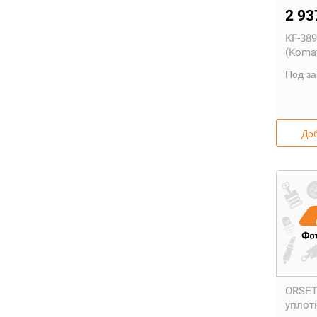
2 93
KF-389
(Komat
Под за
Доб
ORSET
уплот