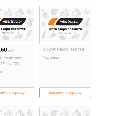
,60
GB-259:
Набор О-колец
руб.
Под заказ
A:
Комплект
ля Hyundai
аз
вить в корзину
Добавить в корзину