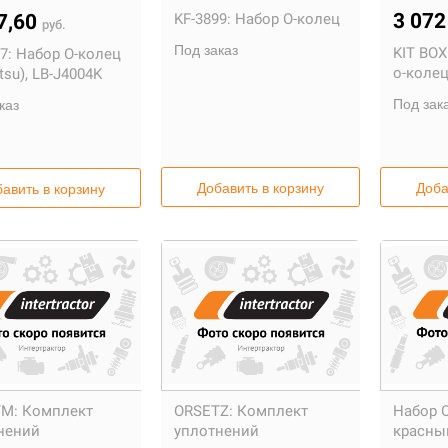
3 07
7,60
KF-3899:
Набор О-колец
руб.
Под заказ
KIT BOX
7:
Набор О-колец
о-коле
su), LB-J4004K
Под зак
каз
Добавить в корзину
Доба
авить в корзину
M:
Комплект
ORSETZ:
Комплект
Набор 
нений
уплотнений
красный