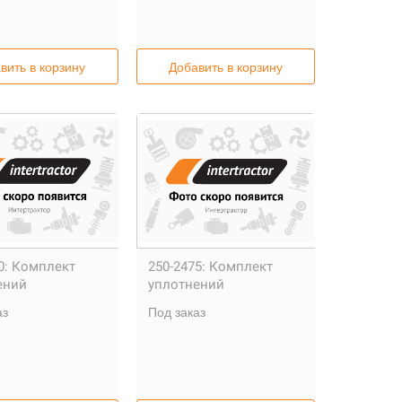
вить в корзину
Добавить в корзину
0:
Комплект
250-2475:
Комплект
ений
уплотнений
аз
Под заказ