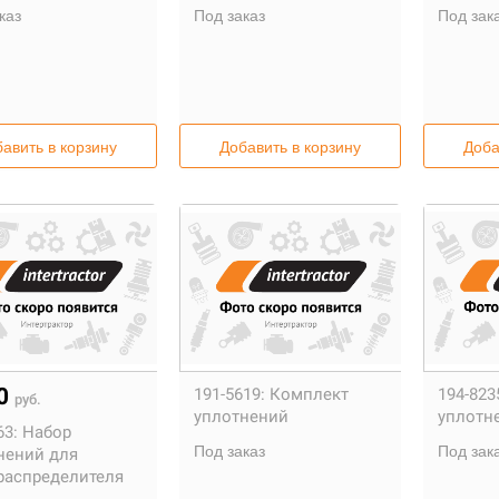
каз
Под заказ
Под зак
авить в корзину
Добавить в корзину
Доба
40
191-5619:
Комплект
194-823
руб.
уплотнений
уплотн
63:
Набор
Под заказ
Под зак
нений для
распределителя