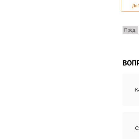
Доб
Пред.
ВОП
К
С