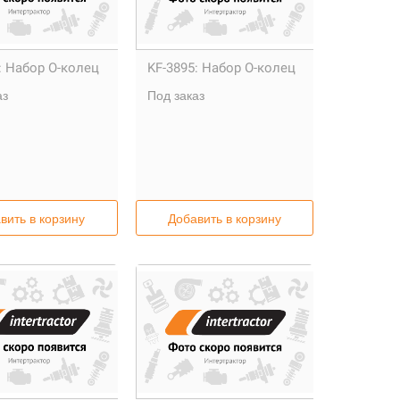
:
Набор О-колец
KF-3895:
Набор О-колец
аз
Под заказ
вить в корзину
Добавить в корзину