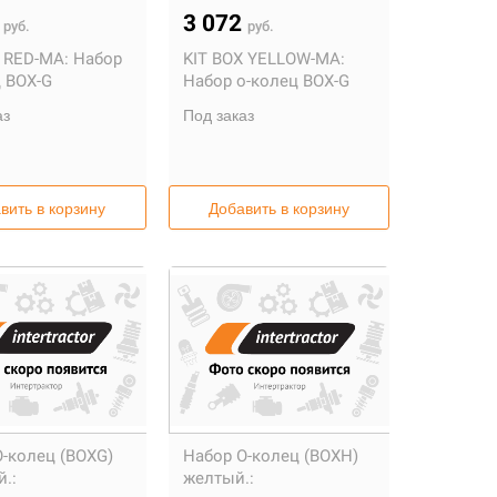
2
3 072
руб.
руб.
 RED-MA:
Набор
KIT BOX YELLOW-MA:
ц BOX-G
Набор о-колец BOX-G
аз
Под заказ
вить в корзину
Добавить в корзину
О-колец (BOXG)
Набор О-колец (BOXH)
.:
желтый.: