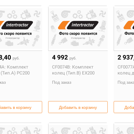
8,40
4 992
2 937
руб.
руб.
4A:
Комплект
CF0074B:
Комплект
CF0077
(Тип.А) PC200
колец (Тип.В) EX200
колец д
каз
Под заказ
Под зак
авить в корзину
Добавить в корзину
Доба