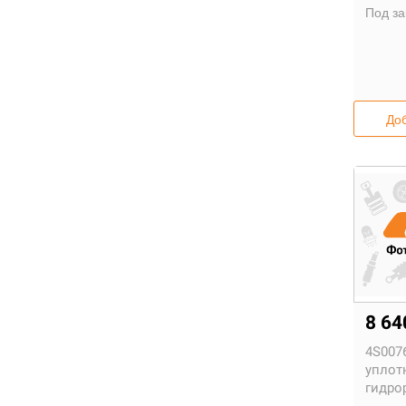
Под за
Доб
8 6
4S007
уплот
гидро