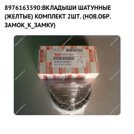
8976163590:ВКЛАДЫШИ ШАТУННЫЕ
(ЖЕЛТЫЕ) КОМПЛЕКТ 2ШТ. (НОВ.ОБР.
ЗАМОК_К_ЗАМКУ)